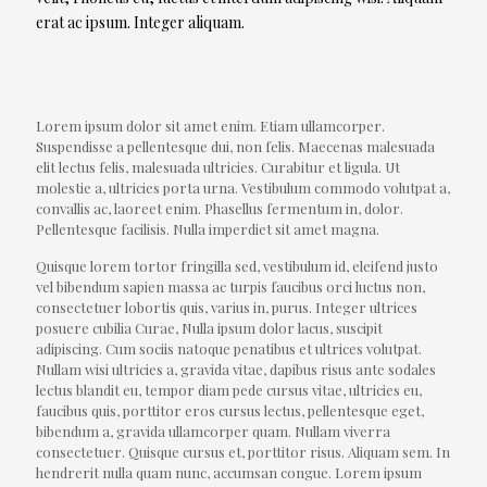
erat ac ipsum. Integer aliquam.
Lorem ipsum dolor sit amet enim. Etiam ullamcorper.
Suspendisse a pellentesque dui, non felis. Maecenas malesuada
elit lectus felis, malesuada ultricies. Curabitur et ligula. Ut
molestie a, ultricies porta urna. Vestibulum commodo volutpat a,
convallis ac, laoreet enim. Phasellus fermentum in, dolor.
Pellentesque facilisis. Nulla imperdiet sit amet magna.
Quisque lorem tortor fringilla sed, vestibulum id, eleifend justo
vel bibendum sapien massa ac turpis faucibus orci luctus non,
consectetuer lobortis quis, varius in, purus. Integer ultrices
posuere cubilia Curae, Nulla ipsum dolor lacus, suscipit
adipiscing. Cum sociis natoque penatibus et ultrices volutpat.
Nullam wisi ultricies a, gravida vitae, dapibus risus ante sodales
lectus blandit eu, tempor diam pede cursus vitae, ultricies eu,
faucibus quis, porttitor eros cursus lectus, pellentesque eget,
bibendum a, gravida ullamcorper quam. Nullam viverra
consectetuer. Quisque cursus et, porttitor risus. Aliquam sem. In
hendrerit nulla quam nunc, accumsan congue. Lorem ipsum